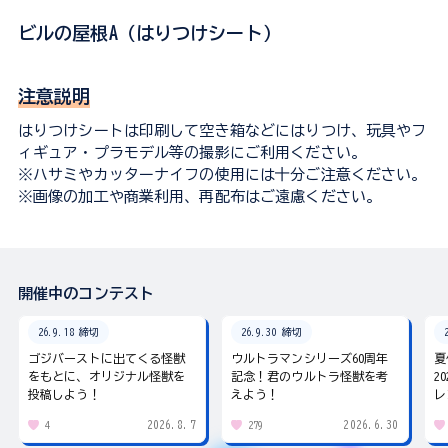
ビルの屋根A（はりつけシート）
注意説明
はりつけシートは印刷して空き箱などにはりつけ、玩具やフ
ィギュア・プラモデル等の撮影にご利用ください。
※ハサミやカッターナイフの使用には十分ご注意ください。
※画像の加工や商業利用、再配布はご遠慮ください。
開催中のコンテスト
26.9.18 締切
26.9.30 締切
ゴジバーストに出てくる怪獣
ウルトラマンシリーズ60周年
夏
をもとに、オリジナル怪獣を
記念！君のウルトラ怪獣を考
2
投稿しよう！
えよう！
レ
2026.8.7
2026.6.30
4
279