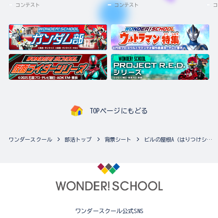
コンテスト
コンテスト
コ
TOPページにもどる
ワンダースクール
部活トップ
背景シート
ビルの屋根A（はりつけシート）
ワンダースクール公式SNS