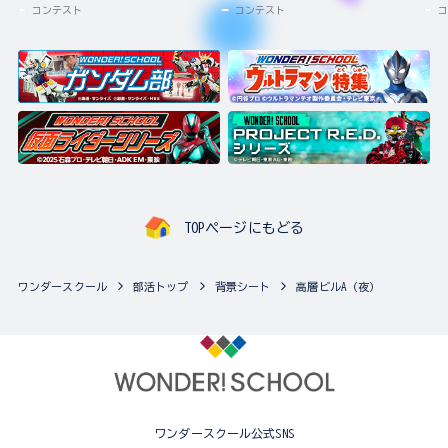
コンテスト
コンテスト
コ
TOPページにもどる
ワンダースクール
部活トップ
背景シート
高層ビルA（夜）
ワンダースクール公式SNS