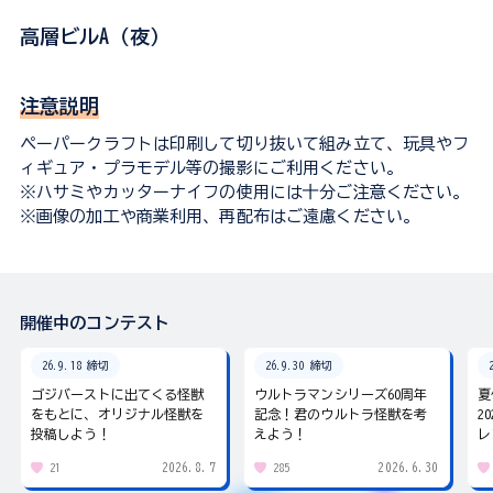
高層ビルA（夜）
注意説明
ペーパークラフトは印刷して切り抜いて組み立て、玩具やフ
ィギュア・プラモデル等の撮影にご利用ください。
※ハサミやカッターナイフの使用には十分ご注意ください。
※画像の加工や商業利用、再配布はご遠慮ください。
開催中のコンテスト
26.9.18 締切
26.9.30 締切
ゴジバーストに出てくる怪獣
ウルトラマンシリーズ60周年
夏
をもとに、オリジナル怪獣を
記念！君のウルトラ怪獣を考
2
投稿しよう！
えよう！
レ
2026.8.7
2026.6.30
21
285