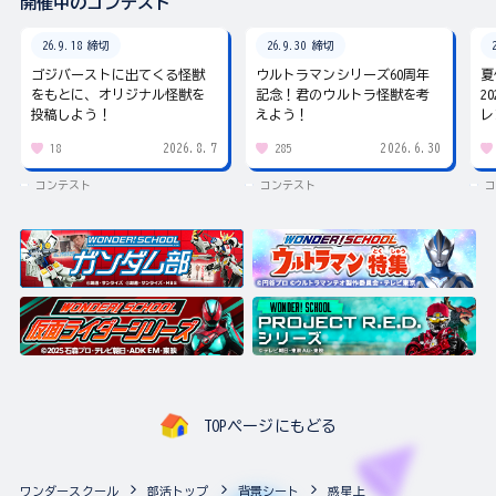
開催中のコンテスト
26.9.18 締切
26.9.30 締切
ゴジバーストに出てくる怪獣
ウルトラマンシリーズ60周年
夏
をもとに、オリジナル怪獣を
記念！君のウルトラ怪獣を考
2
投稿しよう！
えよう！
レ
2026.8.7
2026.6.30
18
285
コンテスト
コンテスト
コ
TOPページにもどる
ワンダースクール
部活トップ
背景シート
惑星上