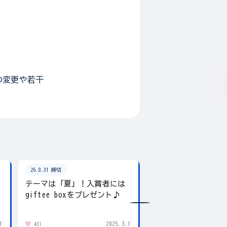
。
の変更や若干
26.8.31 締切
26.8.31 締切
テーマは「夏」！入賞者には
夏の写真を投稿しよ
giftee boxをプレゼント♪
賞にはgiftee box！
1
2025.3.1
431
83