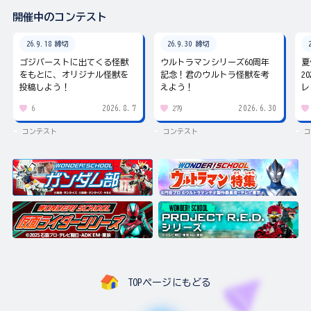
開催中のコンテスト
26.9.18 締切
26.9.30 締切
ゴジバーストに出てくる怪獣
ウルトラマンシリーズ60周年
夏
をもとに、オリジナル怪獣を
記念！君のウルトラ怪獣を考
2
投稿しよう！
えよう！
レ
2026.8.7
2026.6.30
6
279
コンテスト
コンテスト
コ
TOPページにもどる