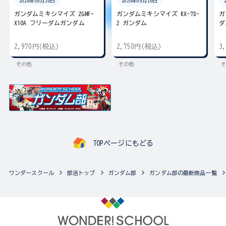
2026年09月26日
2026年09月26日
ガンダムミキシマイズ ZGMF-
ガンダムミキシマイズ RX-78-
ガ
X10A フリーダムガンダム
2 ガンダム
ダ
2,970円(税込)
2,750円(税込)
3
その他
その他
そ
TOPページにもどる
ワンダースクール
部活トップ
ガンダム部
ガンダム部の最新商品一覧