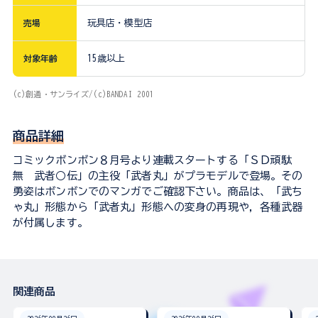
売場
玩具店・模型店
対象年齢
15歳以上
(c)創通・サンライズ/(c)BANDAI 2001
商品詳細
コミックボンボン８月号より連載スタートする「ＳＤ頑駄
無 武者○伝」の主役「武者丸」がプラモデルで登場。その
勇姿はボンボンでのマンガでご確認下さい。商品は、「武ち
ゃ丸」形態から「武者丸」形態への変身の再現や，各種武器
が付属します。
関連商品