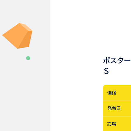
ポスタ
Ｓ
価格
発売日
売場