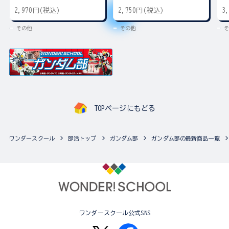
2,970円(税込)
2,750円(税込)
3
その他
その他
そ
TOPページにもどる
ワンダースクール
部活トップ
ガンダム部
ガンダム部の最新商品一覧
ワンダースクール公式SNS