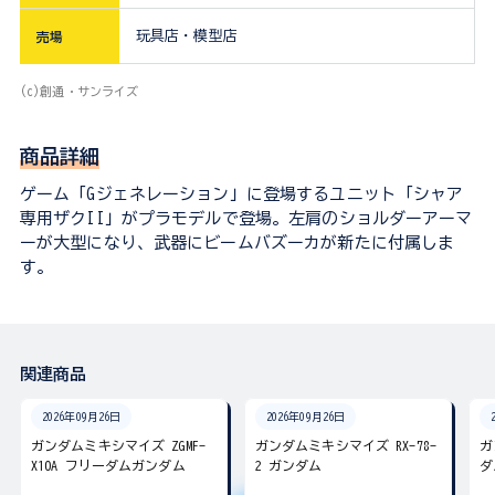
玩具店・模型店
売場
(c)創通・サンライズ
商品詳細
ゲーム「Gジェネレーション」に登場するユニット「シャア
専用ザクII」がプラモデルで登場。左肩のショルダーアーマ
ーが大型になり、武器にビームバズーカが新たに付属しま
す。
関連商品
2026年09月26日
2026年09月26日
ガンダムミキシマイズ ZGMF-
ガンダムミキシマイズ RX-78-
ガ
X10A フリーダムガンダム
2 ガンダム
ダ