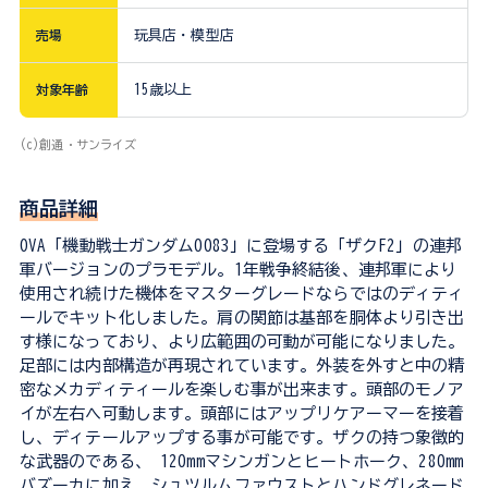
売場
玩具店・模型店
対象年齢
15歳以上
(c)創通・サンライズ
商品詳細
OVA「機動戦士ガンダム0083」に登場する「ザクF2」の連邦
軍バージョンのプラモデル。1年戦争終結後、連邦軍により
使用され続けた機体をマスターグレードならではのディティ
ールでキット化しました。肩の関節は基部を胴体より引き出
す様になっており、より広範囲の可動が可能になりました。
足部には内部構造が再現されています。外装を外すと中の精
密なメカディティールを楽しむ事が出来ます。頭部のモノア
イが左右へ可動します。頭部にはアップリケアーマーを接着
し、ディテールアップする事が可能です。ザクの持つ象徴的
な武器のである、 120mmマシンガンとヒートホーク、280mm
バズーカに加え、シュツルムファウストとハンドグレネード