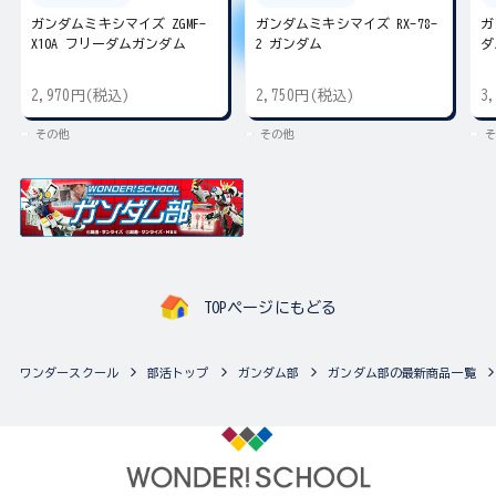
ガンダムミキシマイズ ZGMF-
ガンダムミキシマイズ RX-78-
ガ
X10A フリーダムガンダム
2 ガンダム
ダ
2,970円(税込)
2,750円(税込)
3
その他
その他
そ
TOPページにもどる
ワンダースクール
部活トップ
ガンダム部
ガンダム部の最新商品一覧