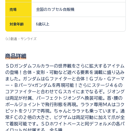
売場
全国のカプセル自販機
対象年齢
6歳以上
(c)創通・サンライズ
商品詳細
ＳＤガンダムフルカラーの世界観をさらに拡大するアイテム
の登場！合体・変形・可動など遊べる要素を満載に盛り込み
ました。ガンダムはＧファイターと合体！Ｇブル・Ｇアーマ
ー・Ｂパーツ+ガンダムを再現可能！さらにステージ４６の
コアファイターと合わせてＧスカイにまでなるぞ。ジオング
は両足が付属、パーフェクトジオングヘ換装可能。首･腰の
ボールジョイントで飛行形態を再現。ララァ専用ＭＡはコク
ピットをクリアで再現。ちゃんとララァも乗っています。通
常ＦＣの２倍の大きさ、ビグザムは両足可動に加えて爪が全
て着脱可能です。ＳＤホワイトベースと同デフォルメの各パ
イロットが付属する。全５種