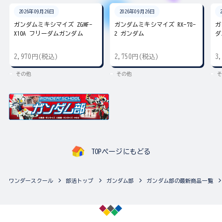
2026年09月26日
2026年09月26日
ガンダムミキシマイズ ZGMF-
ガンダムミキシマイズ RX-78-
ガ
X10A フリーダムガンダム
2 ガンダム
ダ
2,970円(税込)
2,750円(税込)
3
その他
その他
そ
TOPページにもどる
ワンダースクール
部活トップ
ガンダム部
ガンダム部の最新商品一覧