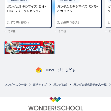
2026年09月26日
2026年09月26日
ガンダムミキシマイズ ZGMF-
ガンダムミキシマイズ RX-78-
ガ
X10A フリーダムガンダム
2 ガンダム
ダ
2,970円(税込)
2,750円(税込)
3
その他
その他
そ
TOPページにもどる
ワンダースクール
部活トップ
ガンダム部
ガンダム部の最新商品一覧