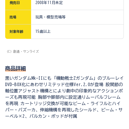
発売日
2008年11月未定
売場
玩具・模型売場等
対象年齢
15歳以上
（C）創通・サンライズ
商品詳細
黒いガンダムMk-IIにも「機動戦士Zガンダム」のブルーレイ
DVD-BOX化にあわせリミテッド仕様Ver.2.0が登場 股関節の
軸位置アジャスト機構とにより劇中の印象的なアクションポ
ーズも再現可能 胸部や脚部内に設定通りムーバルフレーム
を再現 カートリッジ交換が可能なビーム・ライフルとハイ
パー・バズーカ、伸縮機構を再現したシールド、ビーム・サ
ーベル×2、バルカン・ポッドが付属