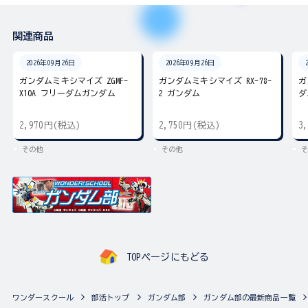
関連商品
2026年09月26日
2026年09月26日
ガンダムミキシマイズ ZGMF-
ガンダムミキシマイズ RX-78-
ガ
X10A フリーダムガンダム
2 ガンダム
ダ
2,970円(税込)
2,750円(税込)
3
その他
その他
そ
TOPページにもどる
ワンダースクール
部活トップ
ガンダム部
ガンダム部の最新商品一覧