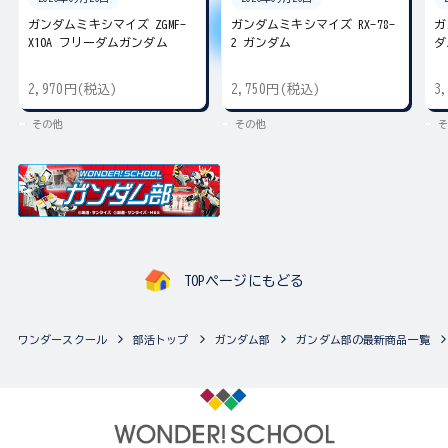
ガンダムミキシマイズ ZGMF-
ガンダムミキシマイズ RX-78-
ガ
X10A フリーダムガンダム
2 ガンダム
ダ
2,970円(税込)
2,750円(税込)
3
その他
その他
そ
TOPページにもどる
ワンダースクール
部活トップ
ガンダム部
ガンダム部の最新商品一覧