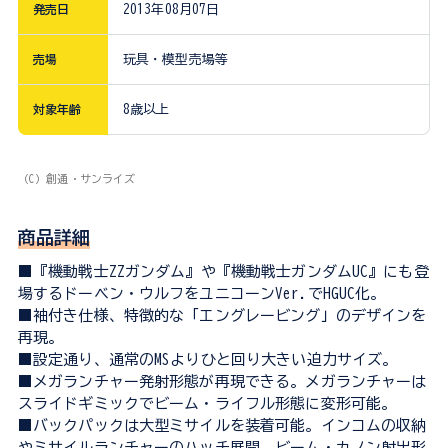
発売日
2013年08月07日
売場
玩具・模型売場等
対象年齢
8歳以上
（C）創通・サンライズ
商品詳細
■『機動戦士ZZガンダム』や『機動戦士ガンダムUC』にも登
場するドーベン・ウルフをユニコーンVer.でHGUC化。
■袖付き仕様、特徴的な「エングレービング」のデザインを
再現。
■設定通り、通常のMSよりひと回り大きい迫力サイズ。
■メガランチャー発射形態が再現できる。メガランチャーは
スライドギミックでビーム・ライフル形態に変形可能。
■バックパックは大型ミサイルを装着可能。インコムの収納
やミサイルランチャーのハッチ展開、ビーム・カノン射出形