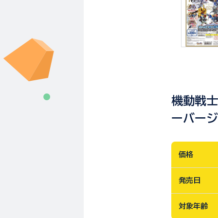
機動戦士
ーバージ
価格
発売日
対象年齢