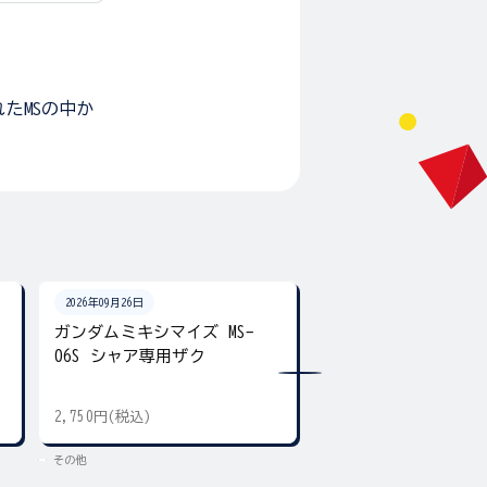
たMSの中か
2026年09月26日
2026年09月26日
ガンダムミキシマイズ MS-
ガンダムクロス フ
06S シャア専用ザク
ンダム&キラ・ヤマト
2,750円(税込)
3,300円(税込)
その他
その他