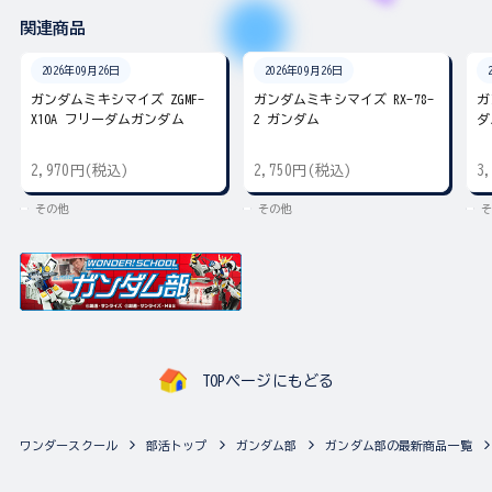
関連商品
2026年09月26日
2026年09月26日
ガンダムミキシマイズ ZGMF-
ガンダムミキシマイズ RX-78-
ガ
X10A フリーダムガンダム
2 ガンダム
ダ
2,970円(税込)
2,750円(税込)
3
その他
その他
そ
TOPページにもどる
ワンダースクール
部活トップ
ガンダム部
ガンダム部の最新商品一覧