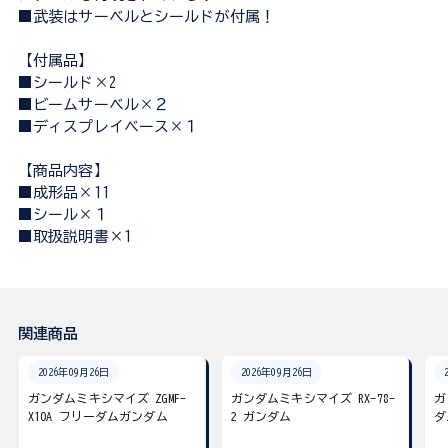
■武装はサーベルとシールドが付属！
【付属品】
■シールド×2
■ビームサーベル×２
■ディスプレイベース×１
【商品内容】
■成形品×11
■シール×１
■取扱説明書×1
関連商品
2026年09月26日
2026年09月26日
ガンダムミキシマイズ ZGMF-
ガンダムミキシマイズ RX-78-
ガ
X10A フリーダムガンダム
2 ガンダム
ダ