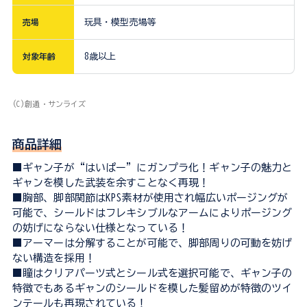
売場
玩具・模型売場等
対象年齢
8歳以上
(C)創通・サンライズ
商品詳細
■ギャン子が“はいぱー”にガンプラ化！ギャン子の魅力と
ギャンを模した武装を余すことなく再現！
■胸部、脚部関節はKPS素材が使用され幅広いポージングが
可能で、シールドはフレキシブルなアームによりポージング
の妨げにならない仕様となっている！
■アーマーは分解することが可能で、脚部周りの可動を妨げ
ない構造を採用！
■瞳はクリアパーツ式とシール式を選択可能で、ギャン子の
特徴でもあるギャンのシールドを模した髪留めが特徴のツイ
ンテールも再現されている！