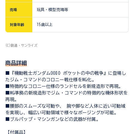
売場
玩具・模型売場等
対象年齢
15歳以上
(C)創通・サンライズ
商品詳細
■『機動戦士ガンダム0080 ポケットの中の戦争』に登場し
たジム・コマンドのコロニー戦仕様をMG化。
■特徴的なコロニー仕様のランドセルを新規造形で再現。
■MG準拠の新規造形でジム・コマンドの特徴的な機体形状を
再現。
■腰部のスムーズな可動や、 腕や脚など人体に近い可動域
を実現し、幅広い可動領域で様々なポージングが可能。
■ブルパップ・マシンガンなどの武器が付属。
【付属品】