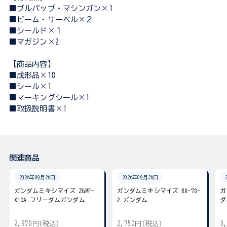
■ブルパップ・マシンガン×1
■ビーム・サーベル×２
■シールド×１
■マガジン×2
【商品内容】
■成形品×18
■シール×1
■マーキングシール×1
■取扱説明書×1
関連商品
2026年09月26日
2026年09月26日
ガンダムミキシマイズ ZGMF-
ガンダムミキシマイズ RX-78-
ガ
X10A フリーダムガンダム
2 ガンダム
ダ
2,970円(税込)
2,750円(税込)
3