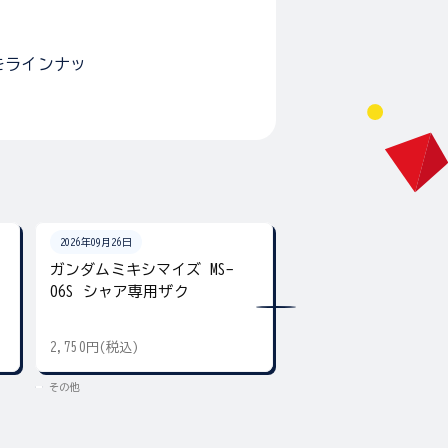
をラインナッ
2026年09月26日
2026年09月26日
ガンダムミキシマイズ MS-
ガンダムクロス フ
06S シャア専用ザク
ンダム&キラ・ヤマト
2,750円(税込)
3,300円(税込)
その他
その他