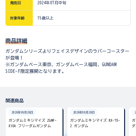
発売日
2024年07月中旬
対象年齢
15歳以上
商品詳細
ガンダムシリーズよりフェイスデザインのラバーコースター
が登場！
※ガンダムベース東京、ガンダムベース福岡、GUNDAM
SIDE-F限定展開となります。
関連商品
2026年09月26日
2026年09月26日
ガンダムミキシマイズ ZGMF-
ガンダムミキシマイズ RX-78-
ガ
X10A フリーダムガンダム
2 ガンダム
ダ