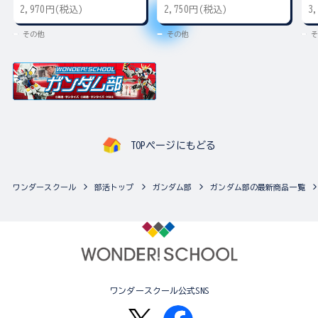
2,970円(税込)
2,750円(税込)
3
その他
その他
そ
TOPページにもどる
ワンダースクール
部活トップ
ガンダム部
ガンダム部の最新商品一覧
ワンダースクール公式SNS