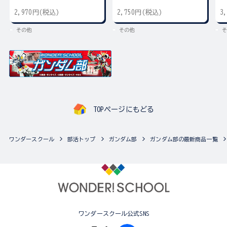
2,970円(税込)
2,750円(税込)
3
その他
その他
そ
TOPページにもどる
ワンダースクール
部活トップ
ガンダム部
ガンダム部の最新商品一覧
ワンダースクール公式SNS