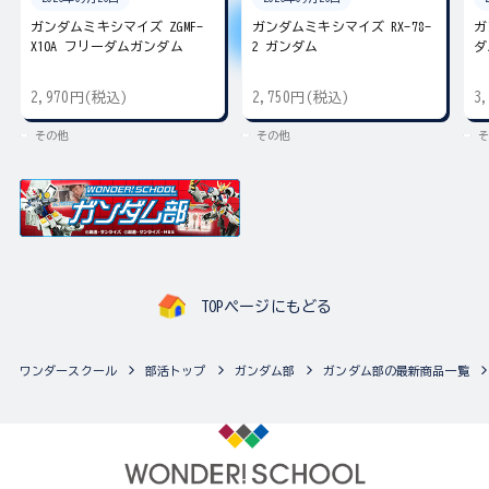
ガンダムミキシマイズ ZGMF-
ガンダムミキシマイズ RX-78-
ガ
X10A フリーダムガンダム
2 ガンダム
ダ
2,970円(税込)
2,750円(税込)
3
その他
その他
そ
TOPページにもどる
ワンダースクール
部活トップ
ガンダム部
ガンダム部の最新商品一覧