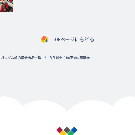
TOPページにもどる
ガンダム部の最新商品一覧
ＢＢ戦士 106不知火頑駄無