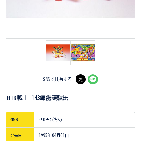
SNSで共有する
ＢＢ戦士 143輝龍頑駄無
価格
550円(税込)
発売日
1995年04月01日