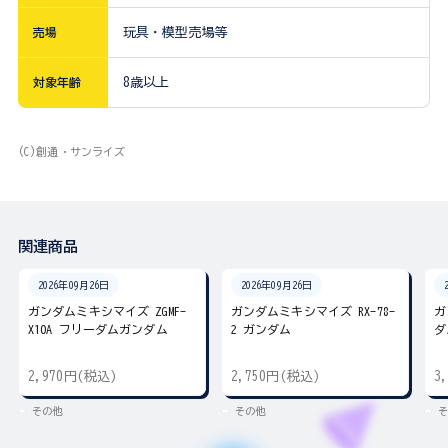
売場
玩具・模型売場等
対象年齢
8歳以上
(C)創通・サンライズ
関連商品
2026年09月26日
2026年09月26日
ガンダムミキシマイズ ZGMF-
ガンダムミキシマイズ RX-78-
ガ
X10A フリーダムガンダム
2 ガンダム
ダ
2,970円(税込)
2,750円(税込)
3
その他
その他
そ