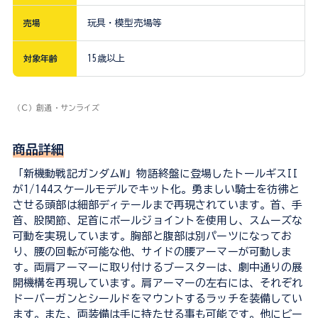
売場
玩具・模型売場等
対象年齢
15歳以上
（Ｃ）創通・サンライズ
商品詳細
「新機動戦記ガンダムW」物語終盤に登場したトールギスII
が1/144スケールモデルでキット化。勇ましい騎士を彷彿と
させる頭部は細部ディテールまで再現されています。首、手
首、股関節、足首にボールジョイントを使用し、スムーズな
可動を実現しています。胸部と腹部は別パーツになってお
り、腰の回転が可能な他、サイドの腰アーマーが可動しま
す。両肩アーマーに取り付けるブースターは、劇中通りの展
開機構を再現しています。肩アーマーの左右には、それぞれ
ドーバーガンとシールドをマウントするラッチを装備してい
ます。また、両装備は手に持たせる事も可能です。他にビー