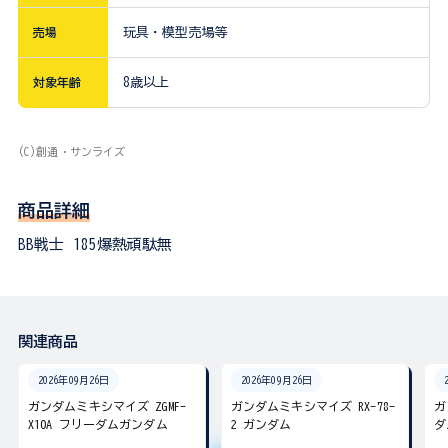
売場
玩具・模型売場等
対象年齢
8歳以上
(C)創通・サンライズ
商品詳細
BB戦士 185爆熱頑駄無
関連商品
2026年09月26日
2026年09月26日
ガンダムミキシマイズ ZGMF-
ガンダムミキシマイズ RX-78-
ガ
X10A フリーダムガンダム
2 ガンダム
ダ