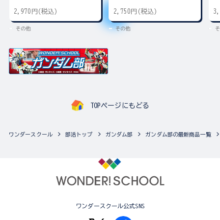
2,970円(税込)
2,750円(税込)
3
その他
その他
そ
TOPページにもどる
ワンダースクール
部活トップ
ガンダム部
ガンダム部の最新商品一覧
ワンダースクール公式SNS