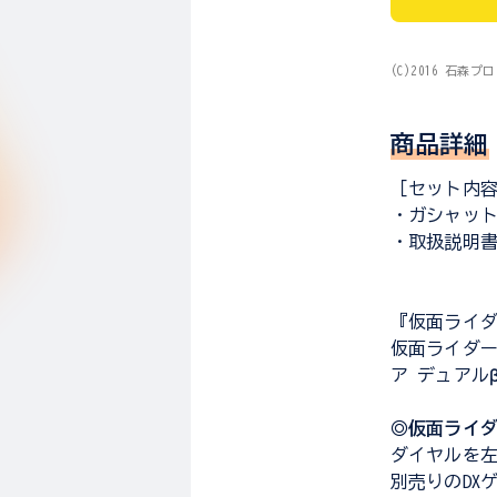
(C)2016 石森
商品詳細
［セット内
・ガシャット
・取扱説明
『仮面ライ
仮面ライダー
ア デュアル
◎仮面ライダ
ダイヤルを
別売りのDX