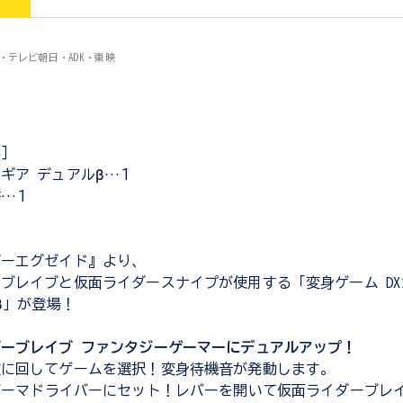
プロ・テレビ朝日・ADK・東映
容］
ギア デュアルβ…１
書…１
ダーエグゼイド』より、
ブレイブと仮面ライダースナイプが使用する「変身ゲーム D
β」が登場！
ーブレイブ ファンタジーゲーマーにデュアルアップ！
左に回してゲームを選択！変身待機音が発動します。
ゲーマドライバーにセット！レバーを開いて仮面ライダーブレ