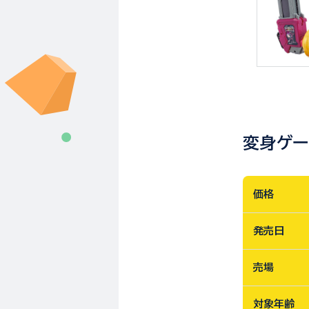
変身ゲー
価格
発売日
売場
対象年齢