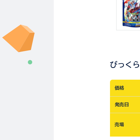
びっく
価格
発売日
売場