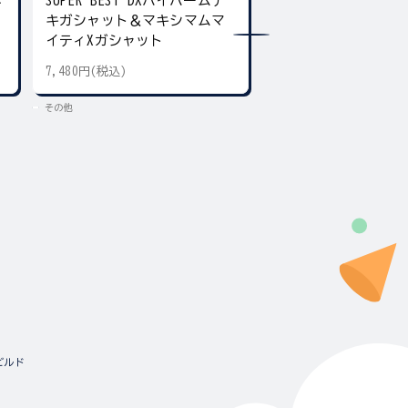
ネ
SUPER BEST DXハイパームテ
SUPER BEST DX
キガシャット＆マキシマムマ
ア デュアル＆ギア
イティXガシャット
7,480円(税込)
5,500円(税込)
その他
その他
ビルド