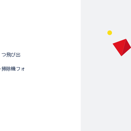
１つ飛び出
ト掃除機フォ