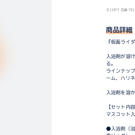
(C)2017 石森
商品詳細
『仮面ライ
入浴剤が溶
る。
ラインナッ
ーム、ハリネ
入浴剤を溶
【セット内
マスコット入
●入浴剤（