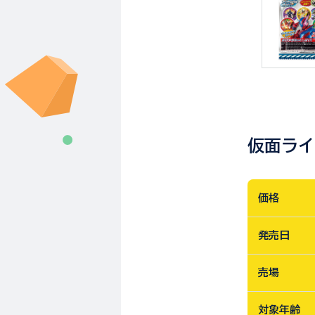
仮面ライ
価格
発売日
売場
対象年齢