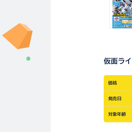
仮面ライ
価格
発売日
対象年齢