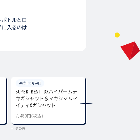
ルボトルとロ
 手に入るのは
2026年10月24日
2026年10月24日
ネ
SUPER BEST DXハイパームテ
SUPER BEST DX
キガシャット＆マキシマムマ
ア デュアル＆ギア
イティXガシャット
7,480円(税込)
5,500円(税込)
その他
その他