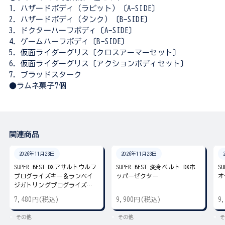
1．ハザードボディ（ラビット）〔A-SIDE〕
2．ハザードボディ（タンク）〔B-SIDE〕
3．ドクターハーフボディ〔A-SIDE〕
4．ゲームハーフボディ〔B-SIDE〕
5．仮面ライダーグリス〔クロスアーマーセット〕
6．仮面ライダーグリス〔アクションボディセット〕
7．ブラッドスターク
●ラムネ菓子7個
関連商品
2026年11月28日
2026年11月28日
SUPER BEST DXアサルトウルフ
SUPER BEST 変身ベルト DXホ
S
プログライズキー＆ランペイ
ッパーゼクター
オ
ジガトリングプログライズキ
ー
7,480円(税込)
9,900円(税込)
9
その他
その他
そ