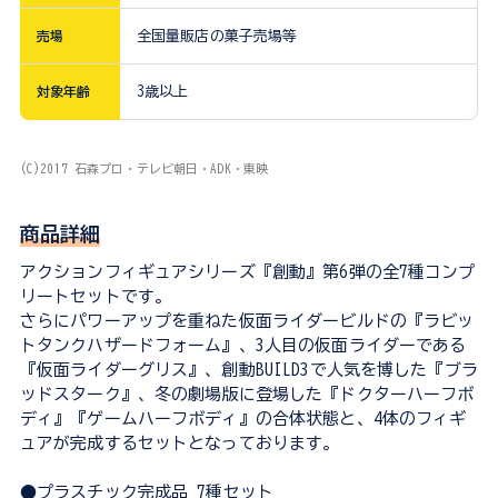
売場
全国量販店の菓子売場等
対象年齢
3歳以上
(C)2017 石森プロ・テレビ朝日・ADK・東映
商品詳細
アクションフィギュアシリーズ『創動』第6弾の全7種コンプ
リートセットです。
さらにパワーアップを重ねた仮面ライダービルドの『ラビッ
トタンクハザードフォーム』、3人目の仮面ライダーである
『仮面ライダーグリス』、創動BUILD3で人気を博した『ブラ
ッドスターク』、冬の劇場版に登場した『ドクターハーフボ
ディ』『ゲームハーフボディ』の合体状態と、4体のフィギ
ュアが完成するセットとなっております。
●プラスチック完成品 7種セット