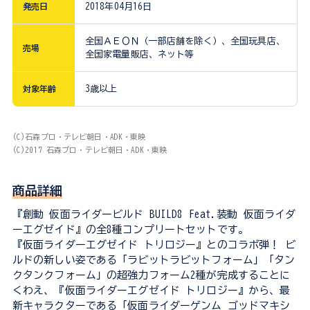
発売日
2018年04月16日
全国ＡＥＯＮ（一部店舗を除く）、全国玩具店、
売場
全国家電量販店、ネット等
対象年齢
3歳以上
(C)石森プロ・テレビ朝日・ADK・東映
(C)2017 石森プロ・テレビ朝日・ADK・東映
商品詳細
『創動 仮面ライダービルド BUILD8 Feat.装動 仮面ライダ
ーエグゼイド』の全8種コンプリートセットです。
『仮面ライダーエグゼイド トリロジー』とのコラボ弾！ ビ
ルドの新しい姿である「ラビットラビットフォーム」「タン
クタンクフォーム」の超強力フォーム2種が完成することに
くわえ、『仮面ライダーエグゼイド トリロジー』から、最
新キャラクターである「仮面ライダーゲンム ゴッドマキシ