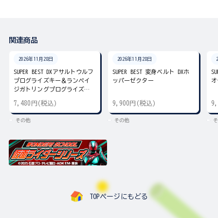
関連商品
2026年11月28日
2026年11月28日
SUPER BEST DXアサルトウルフ
SUPER BEST 変身ベルト DXホ
S
プログライズキー＆ランペイ
ッパーゼクター
オ
ジガトリングプログライズキ
ー
7,480円(税込)
9,900円(税込)
9
その他
その他
そ
TOPページにもどる