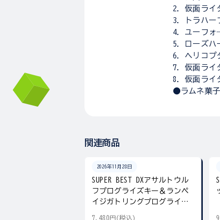
2．仮面ライ
3．トラハーフ
4．ユーフォ―
5．ローズハー
6．ヘリコプタ
7．仮面ライ
8．仮面ライ
●ラムネ菓子
関連商品
2026年11月28日
SUPER BEST DXアサルトウル
フプログライズキー＆ランペ
イジガトリングプログライズ
キー
7,480円(税込)