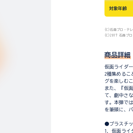
対象年齢
(C)石森プロ・テ
(C)2017 石森
商品詳細
仮面ライダ
2種集めるこ
グを楽しむこ
また、『仮
て、劇中さ
す。本弾で
を筆頭に、バ
●プラスチッ
1．仮面ライ