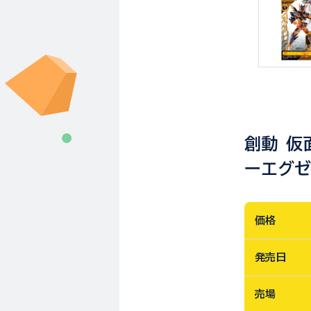
創動 仮面
ーエグ
価格
発売日
売場