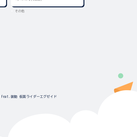
その他
その他
9 Feat.装動 仮面ライダーエグゼイド