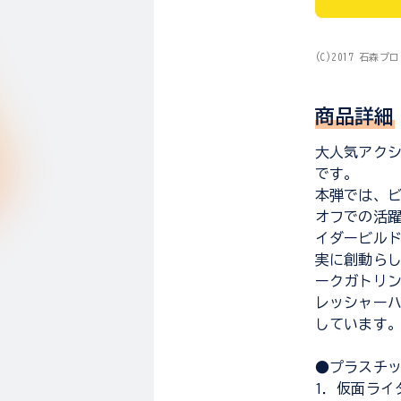
(C)2017 石森
商品詳細
大人気アクシ
です。
本弾では、
オフでの活躍
イダービルド
実に創動らし
ークガトリ
レッシャー
しています
●プラスチッ
1．仮面ライ