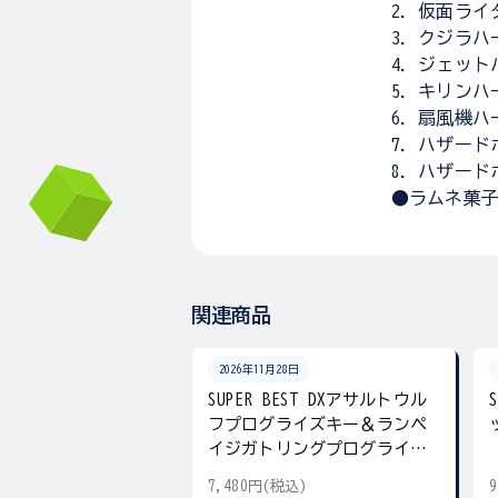
2．仮面ライ
3．クジラハー
4．ジェットハ
5．キリンハー
6．扇風機ハー
7．ハザードボ
8．ハザード
●ラムネ菓子
関連商品
2026年11月28日
SUPER BEST DXアサルトウル
フプログライズキー＆ランペ
イジガトリングプログライズ
キー
7,480円(税込)