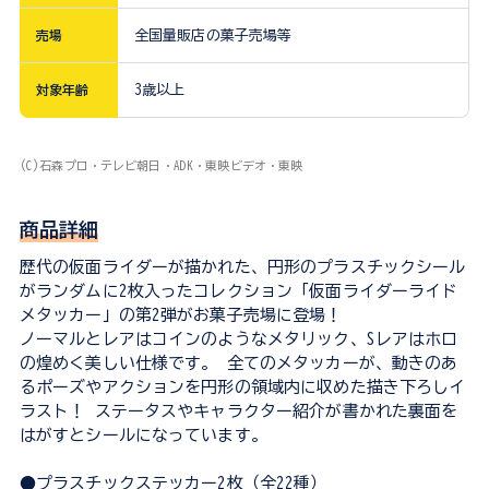
売場
全国量販店の菓子売場等
対象年齢
3歳以上
(C)石森プロ・テレビ朝日・ADK・東映ビデオ・東映
商品詳細
歴代の仮面ライダーが描かれた、円形のプラスチックシール
がランダムに2枚入ったコレクション「仮面ライダーライド
メタッカー」の第2弾がお菓子売場に登場！
ノーマルとレアはコインのようなメタリック、Sレアはホロ
の煌めく美しい仕様です。 全てのメタッカーが、動きのあ
るポーズやアクションを円形の領域内に収めた描き下ろしイ
ラスト！ ステータスやキャラクター紹介が書かれた裏面を
はがすとシールになっています。
●プラスチックステッカー2枚（全22種）