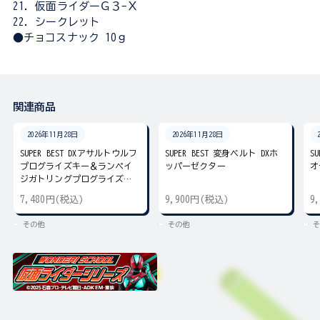
21．仮面ライダーＧ３-Ｘ
22．シークレット
●チョコスナック 10ｇ
関連商品
2026年11月28日
2026年11月28日
SUPER BEST DXアサルトウルフ
SUPER BEST 変身ベルト DXホ
S
プログライズキー＆ランペイ
ッパーゼクター
オ
ジガトリングプログライズキ
ー
7,480円(税込)
9,900円(税込)
9
その他
その他
そ