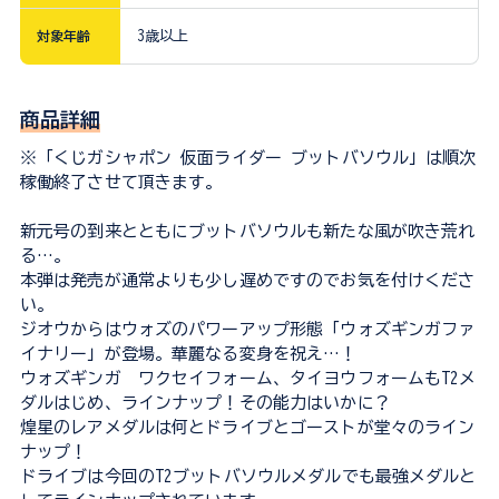
対象年齢
3歳以上
商品詳細
※「くじガシャポン 仮面ライダー ブットバソウル」は順次
稼働終了させて頂きます。
新元号の到来とともにブットバソウルも新たな風が吹き荒れ
る…。
本弾は発売が通常よりも少し遅めですのでお気を付けくださ
い。
ジオウからはウォズのパワーアップ形態「ウォズギンガファ
イナリー」が登場。華麗なる変身を祝え…！
ウォズギンガ ワクセイフォーム、タイヨウフォームもT2メ
ダルはじめ、ラインナップ！その能力はいかに？
煌星のレアメダルは何とドライブとゴーストが堂々のライン
ナップ！
ドライブは今回のT2ブットバソウルメダルでも最強メダルと