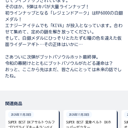
してラインナップされています。
そのほか、9弾はキバが大量ラインナップ！
初ラインナップとなる「レジェンドアーク」はRP6000の白銀
メダル！
エナジーアイテムでも「KIVA」が投入となっています。合わ
せて集めて、定めの鎖を解き放ってください。
そして、白銀メダルにひっそりとたたずむ瞳の色を違えた仮
面ライダーアギト…その正体はいかに…
さあついに次弾がブットバソウルホット最終弾。
令和の幕開けとともにブットバソウルがたどる運命は？
おっと、ここから先はまだ、皆さんにとっては未来の話でし
たね。
関連商品
2026年11月28日
2026年11月28日
SUPER BEST DXアサルトウルフ
SUPER BEST 変身ベルト DXホ
S
プログライズキー＆ランペイ
ッパーゼクター
オ