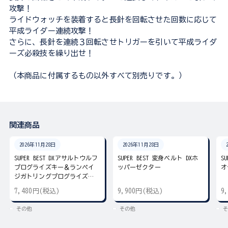
攻撃！
ライドウォッチを装着すると長針を回転させた回数に応じて
平成ライダー連続攻撃！
さらに、長針を連続３回転させトリガーを引いて平成ライダ
ーズ必殺技を繰り出せ！
（本商品に付属するもの以外すべて別売りです。）
関連商品
2026年11月28日
2026年11月28日
SUPER BEST DXアサルトウルフ
SUPER BEST 変身ベルト DXホ
S
プログライズキー＆ランペイ
ッパーゼクター
オ
ジガトリングプログライズキ
ー
7,480円(税込)
9,900円(税込)
9
その他
その他
そ