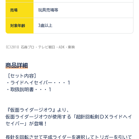
売場
玩具売場等
対象年齢
3歳以上
(C)2018 石森プロ・テレビ朝日・ADK・東映
商品詳細
［セット内容］
・ライドヘイセイバー・・・１
・取扱説明書・・・１
『仮面ライダージオウ』より、
仮面ライダージオウが使用する「超針回転剣ＤＸライドヘイ
セイバー」が登場！
長針を回転させて平成ライダーを選択してトリガーを引いて