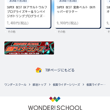
2026年11月28日
2026年11月28日
SUPER BEST DXアサルトウルフ
SUPER BEST 変身ベルト DXホ
S
プログライズキー＆ランペイ
ッパーゼクター
オ
ジガトリングプログライズキ
ー
7,480円(税込)
9,900円(税込)
9
その他
その他
そ
TOPページにもどる
ワンダースクール
部活トップ
仮面ライダーシリーズ
仮面ライダーシリーズの最新商品一覧