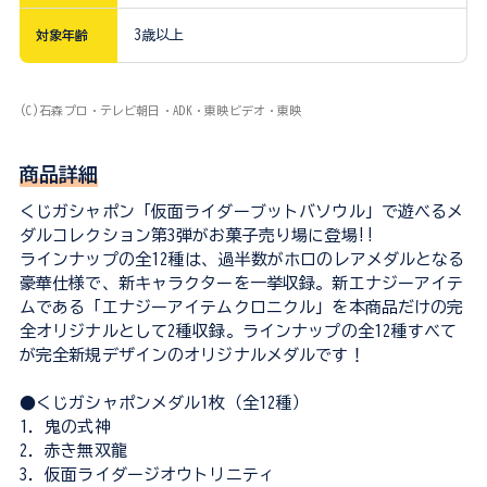
対象年齢
3歳以上
(C)石森プロ・テレビ朝日・ADK・東映ビデオ・東映
商品詳細
くじガシャポン「仮面ライダーブットバソウル」で遊べるメ
ダルコレクション第3弾がお菓子売り場に登場!!
ラインナップの全12種は、過半数がホロのレアメダルとなる
豪華仕様で、新キャラクターを一挙収録。新エナジーアイテ
ムである「エナジーアイテムクロニクル」を本商品だけの完
全オリジナルとして2種収録。ラインナップの全12種すべて
が完全新規デザインのオリジナルメダルです！
●くじガシャポンメダル1枚（全12種）
1．鬼の式神
2．赤き無双龍
3．仮面ライダージオウトリニティ