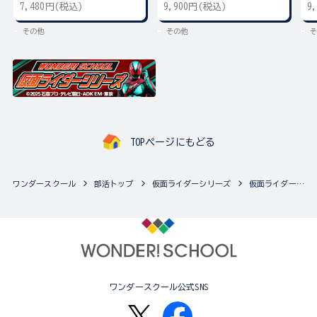
7,480円(税込)
9,900円(税込)
9
その他
その他
そ
TOPページにもどる
ワンダースクール
部活トップ
仮面ライダーシリーズ
仮面ライダーシリーズの最新商品一覧
ワンダースクール公式SNS