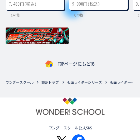
ー
7,480円(税込)
9,900円(税込)
9
その他
その他
そ
TOPページにもどる
ワンダースクール
部活トップ
仮面ライダーシリーズ
仮面ライダーシリーズの最新商品一覧
ワンダースクール公式SNS