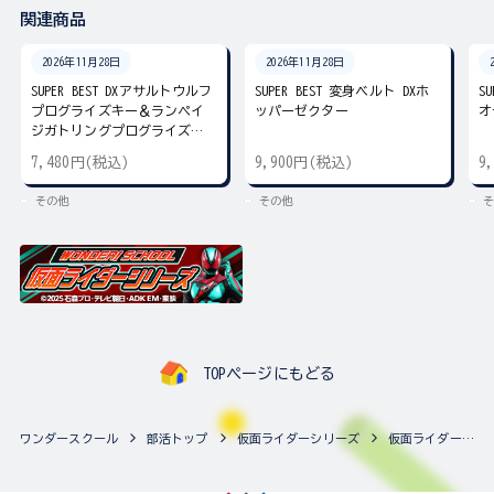
関連商品
2026年11月28日
2026年11月28日
SUPER BEST DXアサルトウルフ
SUPER BEST 変身ベルト DXホ
S
プログライズキー＆ランペイ
ッパーゼクター
オ
ジガトリングプログライズキ
ー
7,480円(税込)
9,900円(税込)
9
その他
その他
そ
TOPページにもどる
ワンダースクール
部活トップ
仮面ライダーシリーズ
仮面ライダーシリーズの最新商品一覧