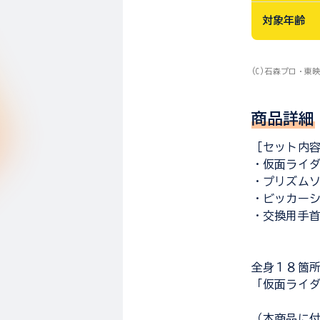
対象年齢
(C)石森プロ・東
商品詳細
［セット内
・仮面ライダ
・プリズム
・ビッカー
・交換用手
全身１８箇所が
「仮面ライダ
（本商品に