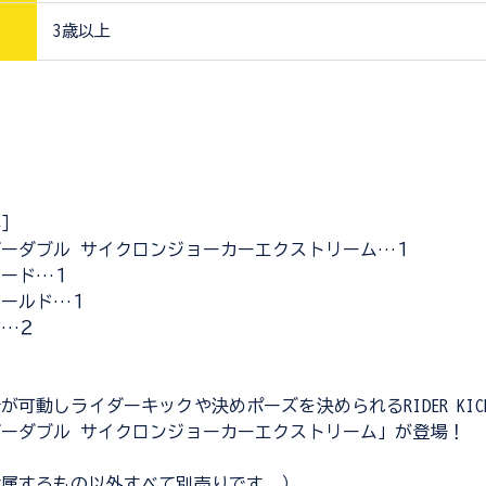
3歳以上
映
容］
ーダブル サイクロンジョーカーエクストリーム…１
ソード…１
シールド…１
首…２
可動しライダーキックや決めポーズを決められるRIDER KICK'S
ーダブル サイクロンジョーカーエクストリーム」が登場！
付属するもの以外すべて別売りです。）