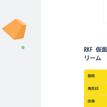
RKF 
リーム
価格
発売日
売場