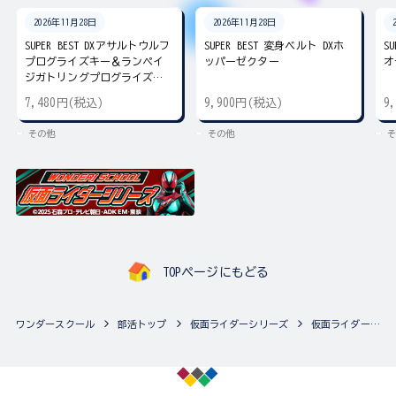
2026年11月28日
2026年11月28日
SUPER BEST DXアサルトウルフ
SUPER BEST 変身ベルト DXホ
S
プログライズキー＆ランペイ
ッパーゼクター
オ
ジガトリングプログライズキ
ー
7,480円(税込)
9,900円(税込)
9
その他
その他
そ
TOPページにもどる
ワンダースクール
部活トップ
仮面ライダーシリーズ
仮面ライダーシリーズの最新商品一覧