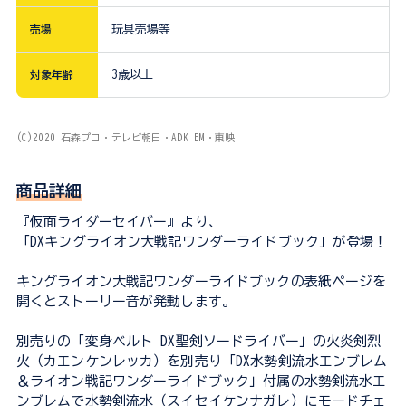
売場
玩具売場等
対象年齢
3歳以上
(C)2020 石森プロ・テレビ朝日・ADK EM・東映
商品詳細
『仮面ライダーセイバー』より、
「DXキングライオン大戦記ワンダーライドブック」が登場！
キングライオン大戦記ワンダーライドブックの表紙ページを
開くとストーリー音が発動します。
別売りの「変身ベルト DX聖剣ソードライバー」の火炎剣烈
火（カエンケンレッカ）を別売り「DX水勢剣流水エンブレム
＆ライオン戦記ワンダーライドブック」付属の水勢剣流水エ
ンブレムで水勢剣流水（スイセイケンナガレ）にモードチェ