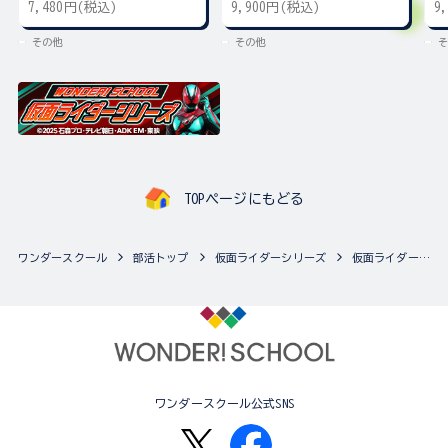
7,480円(税込)
9,900円(税込)
9
その他
その他
そ
TOPページにもどる
ワンダースクール
部活トップ
仮面ライダーシリーズ
仮面ライダーシリーズの最新商品一覧
ワンダースクール公式SNS