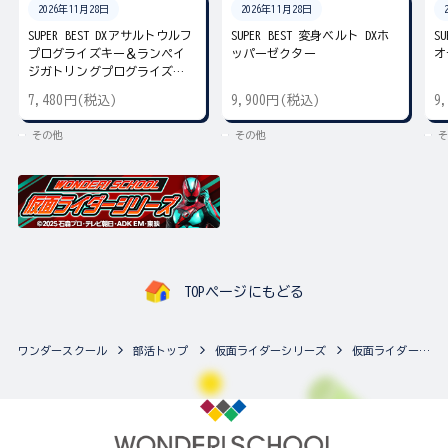
2026年11月28日
2026年11月28日
SUPER BEST DXアサルトウルフ
SUPER BEST 変身ベルト DXホ
S
プログライズキー＆ランペイ
ッパーゼクター
オ
ジガトリングプログライズキ
ー
7,480円(税込)
9,900円(税込)
9
その他
その他
そ
TOPページにもどる
ワンダースクール
部活トップ
仮面ライダーシリーズ
仮面ライダーシリーズの最新商品一覧