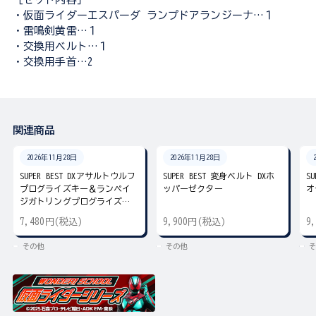
・仮面ライダーエスパーダ ランプドアランジーナ…１
・雷鳴剣黄雷…１
・交換用ベルト…１
・交換用手首…2
関連商品
2026年11月28日
2026年11月28日
SUPER BEST DXアサルトウルフ
SUPER BEST 変身ベルト DXホ
S
プログライズキー＆ランペイ
ッパーゼクター
オ
ジガトリングプログライズキ
ー
7,480円(税込)
9,900円(税込)
9
その他
その他
そ