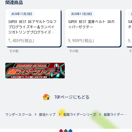
関連商品
2026年11月28日
2026年11月28日
SUPER BEST DXアサルトウルフ
SUPER BEST 変身ベルト DXホ
S
プログライズキー＆ランペイ
ッパーゼクター
オ
ジガトリングプログライズキ
ー
7,480円(税込)
9,900円(税込)
9
その他
その他
そ
TOPページにもどる
ワンダースクール
部活トップ
仮面ライダーシリーズ
仮面ライダーシリーズの最新商品一覧