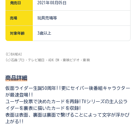
発売日
2021年08月05日
売場
玩具売場等
対象年齢
3歳以上
(C)BANDAI
(c)石森プロ・テレビ朝日・ADK EM・東映ビデオ・東映
商品詳細
仮面ライダー生誕50周年!!更にセイバー後番組キャラクター
が最速登場!!
ユーザー投票で決めたカードを再録!TVシリーズの主人公ラ
イダーを裏表に描いたカードを収録!
表面は表面、裏面は裏面で繋げることによって文字が浮かび
上がる!!