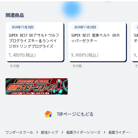
関連商品
2026年11月28日
2026年11月28日
SUPER BEST DXアサルトウルフ
SUPER BEST 変身ベルト DXホ
S
プログライズキー＆ランペイ
ッパーゼクター
オ
ジガトリングプログライズキ
ー
7,480円(税込)
9,900円(税込)
9
その他
その他
そ
TOPページにもどる
ワンダースクール
部活トップ
仮面ライダーシリーズ
仮面ライダーシリーズの最新商品一覧